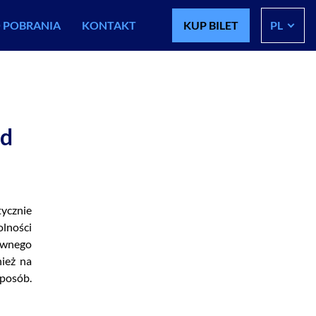
 POBRANIA
KONTAKT
KUP BILET
PL
ad
ycznie
olności
ównego
ież na
posób.