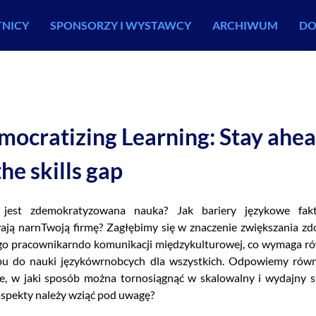
TNICY
SPONSORZY I WYSTAWCY
ARCHIWUM
DO
mocratizing Learning: Stay ahe
the skills gap
jest zdemokratyzowana nauka? Jak bariery językowe fakt
ją narnTwoją firmę? Zagłębimy się w znaczenie zwiększania zd
go pracownikarndo komunikacji międzykulturowej, co wymaga r
pu do nauki językówrnobcych dla wszystkich. Odpowiemy równ
ie, w jaki sposób można tornosiągnąć w skalowalny i wydajny s
aspekty należy wziąć pod uwagę?