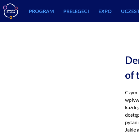
PROGRAM
PRELEGECI
EXPO
UCZES
De
of 
Czym 
wpływa
każde
dostę
pytan
Jakie 